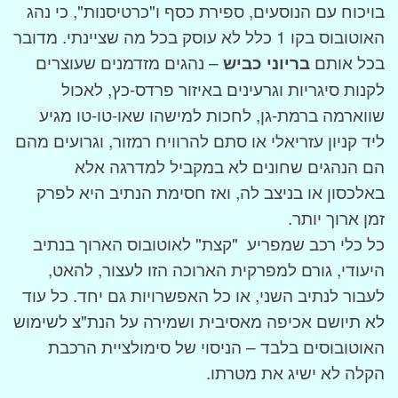
בויכוח עם הנוסעים, ספירת כסף ו"כרטיסנות", כי נהג
האוטובוס בקו 1 כלל לא עוסק בכל מה שציינתי. מדובר
בכל אותם
בריוני כביש
– נהגים מזדמנים שעוצרים
לקנות סיגריות וגרעינים באיזור פרדס-כץ, לאכול
שווארמה ברמת-גן, לחכות למישהו שאו-טו-טו מגיע
ליד קניון עזריאלי או סתם להרוויח רמזור, וגרועים מהם
הם הנהגים שחונים לא במקביל למדרגה אלא
באלכסון או בניצב לה, ואז חסימת הנתיב היא לפרק
זמן ארוך יותר.
כל כלי רכב שמפריע "קצת" לאוטובוס הארוך בנתיב
היעודי, גורם למפרקית הארוכה הזו לעצור, להאט,
לעבור לנתיב השני, או כל האפשרויות גם יחד. כל עוד
לא תיושם אכיפה מאסיבית ושמירה על הנת"צ לשימוש
האוטובוסים בלבד – הניסוי של סימולציית הרכבת
הקלה לא ישיג את מטרתו.