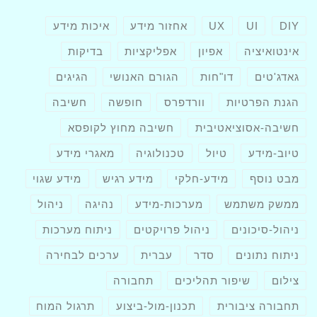
DIY
UI
UX
אחזור מידע
איכות מידע
אינטואיציה
אפיון
אפליקציות
בדיקות
גאדג'טים
דו"חות
הגורם האנושי
הגיגים
הגנת הפרטיות
וורדפרס
חופשה
חשיבה
חשיבה-אסוציאטיבית
חשיבה מחוץ לקופסא
טיוב-מידע
טיול
טכנולוגיה
מאגרי מידע
מבט נוסף
מידע-חלקי
מידע רגיש
מידע שגוי
ממשק משתמש
מערכות-מידע
נהיגה
ניהול
ניהול-סיכונים
ניהול פרויקטים
ניתוח מערכות
ניתוח נתונים
סדר
עברית
ערכים לבחירה
צילום
שיפור תהליכים
תחבורה
תחבורה ציבורית
תכנון-מול-ביצוע
תרגול המוח