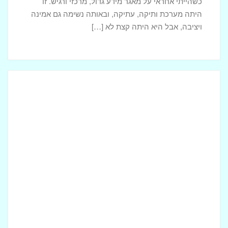
כשהייתי אחראי על מאגר מידע גדול, מרכזי ורגיש. זו
היתה מערכת ותיקה, עתיקה, ובאותה נשימה גם אמינה
ויציבה, אבל היא היתה קצת לא […]