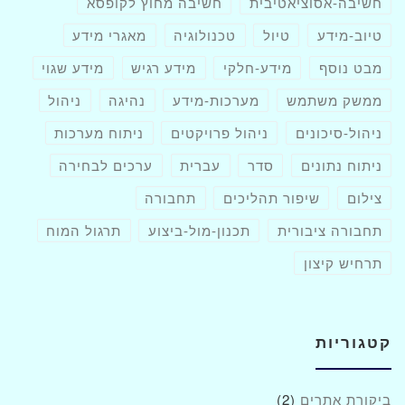
חשיבה-אסוציאטיבית
חשיבה מחוץ לקופסא
טיוב-מידע
טיול
טכנולוגיה
מאגרי מידע
מבט נוסף
מידע-חלקי
מידע רגיש
מידע שגוי
ממשק משתמש
מערכות-מידע
נהיגה
ניהול
ניהול-סיכונים
ניהול פרויקטים
ניתוח מערכות
ניתוח נתונים
סדר
עברית
ערכים לבחירה
צילום
שיפור תהליכים
תחבורה
תחבורה ציבורית
תכנון-מול-ביצוע
תרגול המוח
תרחיש קיצון
קטגוריות
ביקורת אתרים
(2)