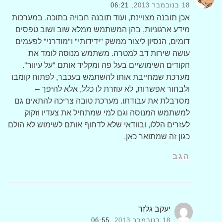
18 בנובמבר 2013,
06:21
אכן תובנה מצויינת, ועוד תובנה חבויה בתוכה. במערכות
מידע ארגוניות, בהן המשתמש ממלא שוב ושוב טפסים
דומים, הנסיון ליצור ממשק "ידידותי" ו"מודרני" לפעמים
עושה שירות דב למטרה. משתמש מנוסה לומד את
הקודים השימושיים בעל פה ומקליד אותם "על עיוור".
מערכת שמחייבת אותו להשתמש בעכבר, לפתוח קומבו
ולבחור אפשרות, לא עוזרת לו כלל, אלא להיפך –
מסרבלת את עבודתו. מערכת טובה צריכה להתאים גם
למשתמש המנוסה וגם למי שמתחיל את צעדיו וזקוק
לעזרים הללו, ובוודאי שלא לדחוף אותם לשימוש לא הולם
כגון זה שמתואר כאן.
הגב
יעקב גלזר
18 בנובמבר 2013,
06:55