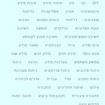
DIY
UI
UX
אחזור מידע
איכות מידע
אינטואיציה
אפיון
אפליקציות
בדיקות
גאדג'טים
דו"חות
הגורם האנושי
הגיגים
הגנת הפרטיות
וורדפרס
חופשה
חשיבה
חשיבה-אסוציאטיבית
חשיבה מחוץ לקופסא
טיוב-מידע
טיול
טכנולוגיה
מאגרי מידע
מבט נוסף
מידע-חלקי
מידע רגיש
מידע שגוי
ממשק משתמש
מערכות-מידע
נהיגה
ניהול
ניהול-סיכונים
ניהול פרויקטים
ניתוח מערכות
ניתוח נתונים
סדר
עברית
ערכים לבחירה
צילום
שיפור תהליכים
תחבורה
תחבורה ציבורית
תכנון-מול-ביצוע
תרגול המוח
תרחיש קיצון