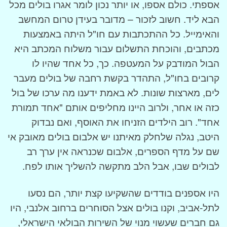
אספתי. כולם אספו, או יותר נכון לומר אגרו בולים מכל
הבא ליד. חשוב לזכור – מדובר בעידן טרום המחשב
והאימייל. כל ההתכתבות עם חו"ל היתה באמצעות
מכתבים, והוכחת התשלום עבור משלוח המכתב היא
הבול המודבק על המעטפה. כך, כל אחד שהיו לו
קרובים בחו"ל, התהדר בקשת רחבה של בולים מעבר
לים, מארצות שונות. לא באמת ידענו מה ערכו של בול
כזה או אחר, ולרוב היינו מחליפים אותם "אחד תמורת
אחד". רוב הילדים הזניחו את האוסף, ואם נבדוק
היטב, נגלה שלחלק מאיתנו יש אלבום בולים מאובק אי
שם על מדף הספרים, אלבום שכנראה אין ערך רב
לבולים שבו, אבל הלב מתקשה להשליך אותו לפח.
היו אספנים בודדים שהשקיעו קצת יותר, הם נסעו
לתל-אביב, וקנו בולים אצל הסוחרים ברחוב אלנבי, היו
גם חברים שעשוי מנוי של השירות הבולאי הישראלי,