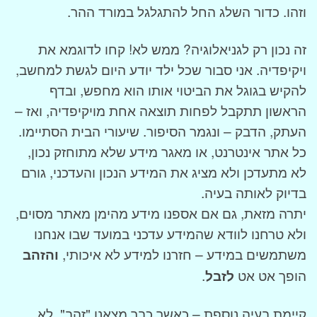
וזהו. כדור השלג החל להתגלגל במורד ההר.
זה נכון רק לגניאלוגיה? ממש לא! קחו לדוגמא את
ויקיפדיה. אני סבור שכל ילד יודע היום לגשת למחשב,
להקיש בגוגל את הביטוי אותו הוא מחפש, ובדף
הראשון תתקבל לפחות תוצאה אחת מויקיפדיה, ואז –
העתק, הדבק – ונגמר הסיפור. שיעורי הבית הסתיימו.
כל אתר אינטרנט, או מאגר מידע שלא מתוחזק נכון,
לא מתעדכן ולא מציג את המידע הנכון והעדכני, גורם
בדיוק לאותה בעיה.
יתרה מזאת, גם אם אספנו מידע מהימן מאתר מסוים,
ולא טרחנו לוודא שהמידע עדכני במועד שבו אנחנו
משתמשים במידע – חזרנו למידע לא איכותי,
והזהב
הופך אט אט
לזבל
.
קיימת בעיה נוספת – כאשר כבר מצאנו "זהב", לא