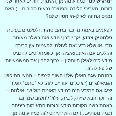
"
מרגיש לנו
" כמידע מהימן (השמות חוזרים לאחר שני
דורות, תאריכי הלידה והפטירה נראים סבירים…) האם
נכניס את זה לאילן-היוחסין שלנו?
לפעמים באמת מדובר ב
זהב טהור
, ולפעמים בפיסת
פלסטיק צבוע
. אך ייתכן שנדע זאת בשלב מאוחר
מדי, או שלא נדע זאת לעולם. לפעמים אין ברירה
והולכים עם האינטואיציה, אך כשמחליטים להכניס
מידע כזה לאילן היוחסין – צריך להבין את המשמעויות
של פעולה זו.
בהנחה שגם האילן שלנו חשוף לצפיה – מנועי החיפוש
הגניאלוגיים (יש כלים יעודיים לזה, לא "סתם" גוגל)
יציגו את המידע הזה כמידע מאומת מול שני אילנות –
והחוקר הבא שייתקל בזה, עלול לחשוב שמדובר
באמת בשני מקורות מידע ובזכות התאימות ביניהם
(כמה מפתיע…) גם הוא יתייחס לזה כמידע מהימן,