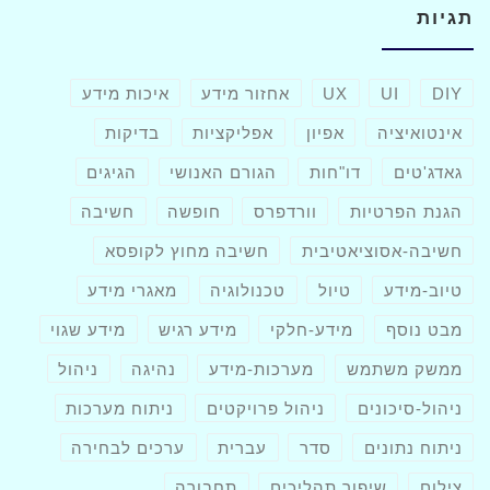
תגיות
DIY
UI
UX
אחזור מידע
איכות מידע
אינטואיציה
אפיון
אפליקציות
בדיקות
גאדג'טים
דו"חות
הגורם האנושי
הגיגים
הגנת הפרטיות
וורדפרס
חופשה
חשיבה
חשיבה-אסוציאטיבית
חשיבה מחוץ לקופסא
טיוב-מידע
טיול
טכנולוגיה
מאגרי מידע
מבט נוסף
מידע-חלקי
מידע רגיש
מידע שגוי
ממשק משתמש
מערכות-מידע
נהיגה
ניהול
ניהול-סיכונים
ניהול פרויקטים
ניתוח מערכות
ניתוח נתונים
סדר
עברית
ערכים לבחירה
צילום
שיפור תהליכים
תחבורה